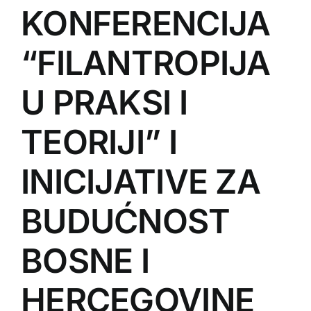
KONFERENCIJA
Kursevi
“FILANTROPIJA
Volontiranje
U PRAKSI I
Aktuelnosti
TEORIJI” I
INICIJATIVE ZA
BUDUĆNOST
BOSNE I
HERCEGOVINE