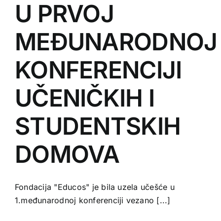
U PRVOJ
MEĐUNARODNOJ
KONFERENCIJI
UČENIČKIH I
STUDENTSKIH
DOMOVA
Fondacija "Educos" je bila uzela učešće u
1.međunarodnoj konferenciji vezano [...]