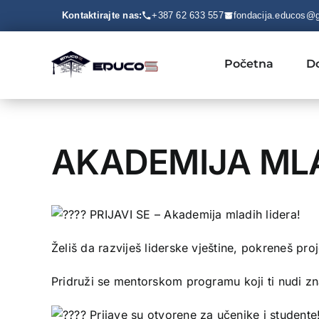
Skip
Kontaktirajte nas:
+387 62 633 557
fondacija.educos@
to
content
Početna
D
AKADEMIJA MLA
PRIJAVI SE – Akademija mladih lidera!
Želiš da razviješ liderske vještine, pokreneš pro
Pridruži se mentorskom programu koji ti nudi zn
Prijave su otvorene za učenike i studente