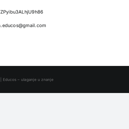
/TZPyibu3ALhjU9h86
ija.educos@gmail.com
| Educos – ulaganje u znanje