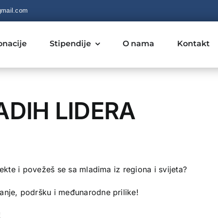
gmail.com
onacije
Stipendije
O nama
Kontakt
DIH LIDERA
jekte i povežeš se sa mladima iz regiona i svijeta?
anje, podršku i međunarodne prilike!
!