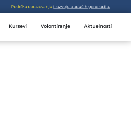
Podrška obrazovanju
i razvoju budućih generacija.
Kursevi
Volontiranje
Aktuelnosti