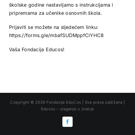
školske godine nastavljamo s instrukcijama i
Kursevi
pripremama za učenike osnovnih škola.
Prijaviti se možete na sljedećem linku:
Volontiranje
https://forms.gle/mbafSUDMppfCiYHC8
Aktuelnosti
Vaša Fondacija Educos!
Copyright © 2026 Fondacija EduCos | Sva prava zadržana |
Educos – ulaganje u znanje
Facebook