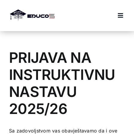
Skip
to
Togg
content
Navi
Početna
PRIJAVA NA
Donacije
INSTRUKTIVNU
Stipendije
NASTAVU
O nama
2025/26
Kontakt
Sa zadovoljstvom vas obavještavamo da i ove