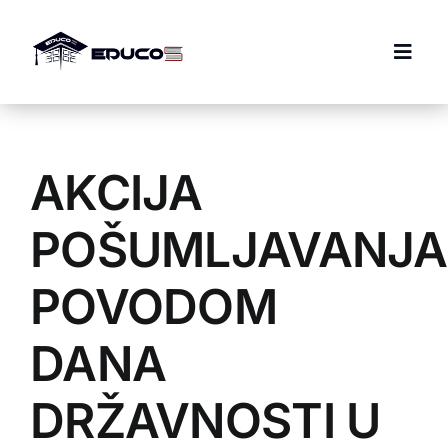
Skip
to
Togg
content
Navi
Početna
AKCIJA
Donacije
POŠUMLJAVANJA
Stipendije
POVODOM
O nama
DANA
DRŽAVNOSTI U
Kontakt