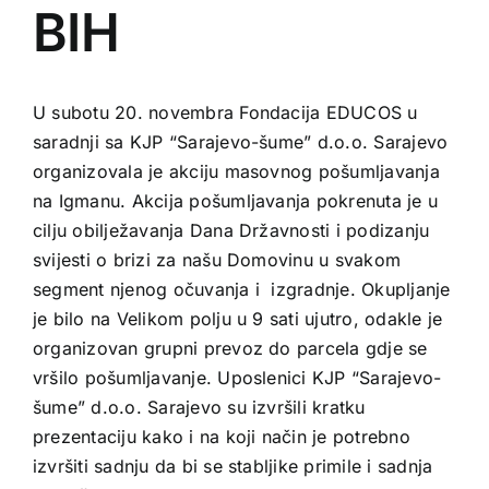
BIH
Kursevi
Volontiranje
U subotu 20. novembra Fondacija EDUCOS u
saradnji sa KJP “Sarajevo-šume” d.o.o. Sarajevo
organizovala je akciju masovnog pošumljavanja
Aktuelnosti
na Igmanu. Akcija pošumljavanja pokrenuta je u
cilju obilježavanja Dana Državnosti i podizanju
svijesti o brizi za našu Domovinu u svakom
segment njenog očuvanja i izgradnje. Okupljanje
je bilo na Velikom polju u 9 sati ujutro, odakle je
organizovan grupni prevoz do parcela gdje se
vršilo pošumljavanje. Uposlenici KJP “Sarajevo-
šume” d.o.o. Sarajevo su izvršili kratku
prezentaciju kako i na koji način je potrebno
izvršiti sadnju da bi se stabljike primile i sadnja